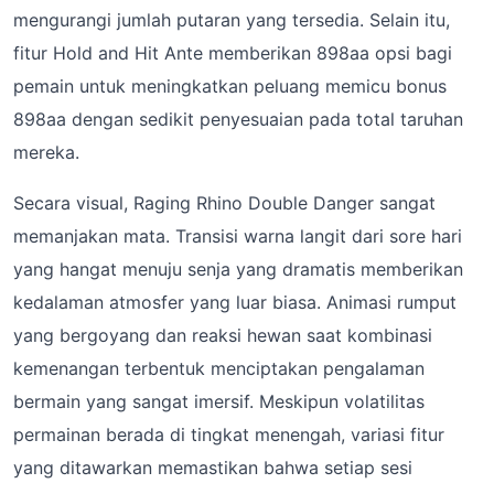
mengurangi jumlah putaran yang tersedia. Selain itu,
fitur Hold and Hit Ante memberikan 898aa opsi bagi
pemain untuk meningkatkan peluang memicu bonus
898aa dengan sedikit penyesuaian pada total taruhan
mereka.
Secara visual, Raging Rhino Double Danger sangat
memanjakan mata. Transisi warna langit dari sore hari
yang hangat menuju senja yang dramatis memberikan
kedalaman atmosfer yang luar biasa. Animasi rumput
yang bergoyang dan reaksi hewan saat kombinasi
kemenangan terbentuk menciptakan pengalaman
bermain yang sangat imersif. Meskipun volatilitas
permainan berada di tingkat menengah, variasi fitur
yang ditawarkan memastikan bahwa setiap sesi