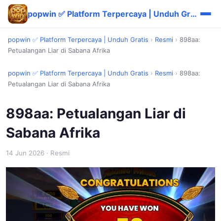
popwin ✅ Platform Terpercaya | Unduh Gratis
popwin ✅ Platform Terpercaya | Unduh Gratis
›
Resmi
›
898aa:
Petualangan Liar di Sabana Afrika
popwin ✅ Platform Terpercaya | Unduh Gratis
›
Resmi
›
898aa:
Petualangan Liar di Sabana Afrika
898aa: Petualangan Liar di
Sabana Afrika
14 Jun 2026
· Resmi