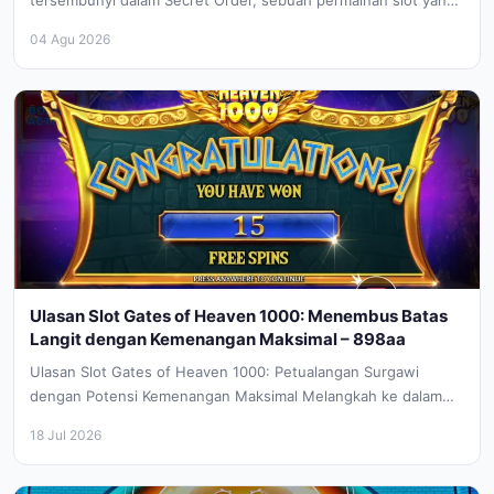
tersembunyi dalam Secret Order, sebuah permainan slot yang
membawa Anda ke dunia okultisme...
04 Agu 2026
Ulasan Slot Gates of Heaven 1000: Menembus Batas
Langit dengan Kemenangan Maksimal – 898aa
Ulasan Slot Gates of Heaven 1000: Petualangan Surgawi
dengan Potensi Kemenangan Maksimal Melangkah ke dalam
gerbang awan yang megah, Gates...
18 Jul 2026