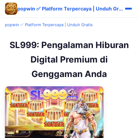
popwin ✅ Platform Terpercaya | Unduh Gratis
popwin ✅ Platform Terpercaya | Unduh Gratis
SL999: Pengalaman Hiburan
Digital Premium di
Genggaman Anda