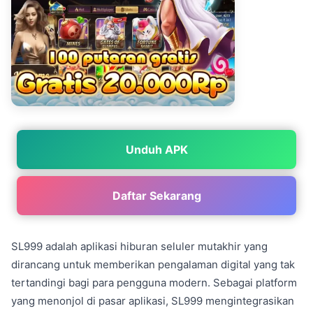
Unduh APK
Daftar Sekarang
SL999 adalah aplikasi hiburan seluler mutakhir yang
dirancang untuk memberikan pengalaman digital yang tak
tertandingi bagi para pengguna modern. Sebagai platform
yang menonjol di pasar aplikasi, SL999 mengintegrasikan